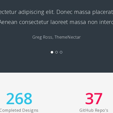
ectetur adipiscing elit. Donec massa placera
. Aenean consectetur laoreet massa non int
Greg Ross, ThemeNectar
268
37
Completed Designs
GitHub Repo's