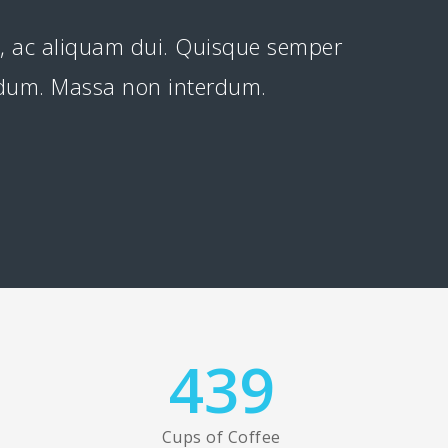
t, ac aliquam dui. Quisque semper
erdum. Massa non interdum.
439
Cups of Coffee