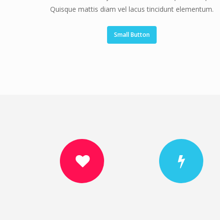
eleifend ante lobortis id..
Quisque mattis diam vel lacus tincidunt elementum.
Small Button