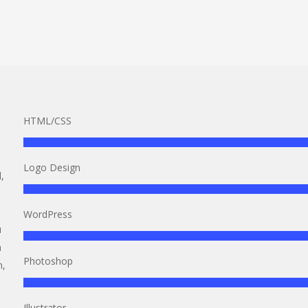
HTML/CSS
Logo Design
,
WordPress
u
m
Photoshop
m,
Illustrator