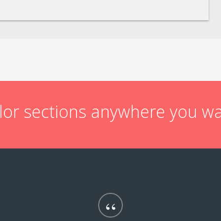
olor sections anywhere you w
“