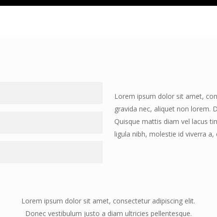
Lorem ipsum dolor sit amet, conse
gravida nec, aliquet non lorem. 
 Fusce velit tortor, dictum in
Quisque mattis diam vel lacus ti
a diam ultricies pellentesque.
ligula nibh, molestie id viverra a,
vitae adipiscing turpis.
 Fusce velit tortor, dictum in
or. In iaculis vive rra neque, ac
a diam ultricies pellentesque.
vitae adipiscing turpis.
 Fusce velit tortor, dictum in
r. In iaculis viverra neque, ac
a diam ultricies pellentesque.
vitae adipiscing turpis.
Lorem ipsum dolor sit amet, consectetur adipiscing elit.
r. In iaculis viverra neque, ac
Donec vestibulum justo a diam ultricies pellentesque.