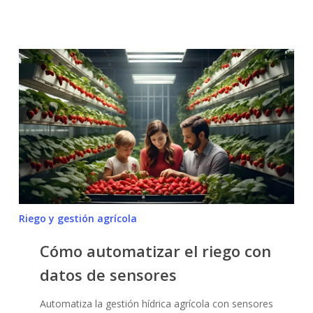
Cómo
automatizar
el
riego
con
datos
de
sensores
Riego y gestión agrícola
No hay productos en el carrito.
Cómo automatizar el riego con
Go To Shop
datos de sensores
Automatiza la gestión hídrica agrícola con sensores