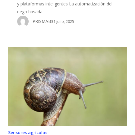
y plataformas inteligentes La automatización del
riego basada…
PRISMAB
31 julio, 2025
Los
sensores
más
importantes
para
un
invernadero
Sensores agrícolas