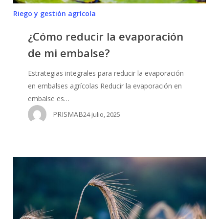
Riego y gestión agrícola
¿Cómo reducir la evaporación
de mi embalse?
Estrategias integrales para reducir la evaporación
en embalses agrícolas Reducir la evaporación en
embalse es…
PRISMAB
24 julio, 2025
¿Cómo
afecta
la
carencia
de