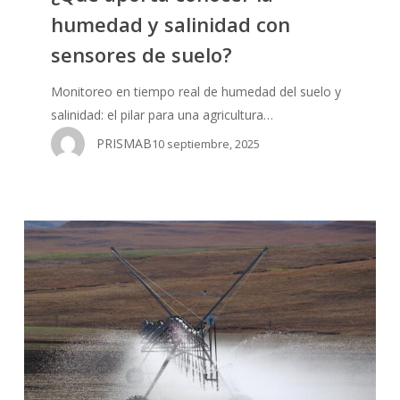
humedad y salinidad con
sensores de suelo?
Monitoreo en tiempo real de humedad del suelo y
salinidad: el pilar para una agricultura…
PRISMAB
10 septiembre, 2025
Qué
es
el
riego
de
baja
presión
y