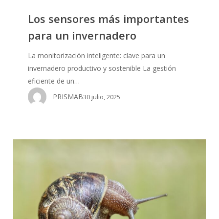
Los sensores más importantes
para un invernadero
La monitorización inteligente: clave para un
invernadero productivo y sostenible La gestión
eficiente de un…
PRISMAB
30 julio, 2025
Cómo
ajustar
el
riego
con
sensores