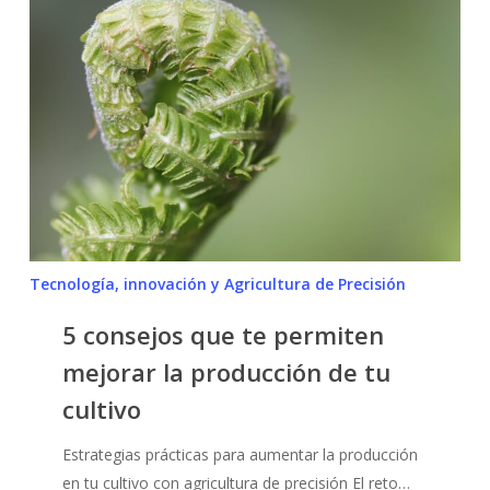
consejos
que
te
permiten
mejorar
la
producción
de
tu
cultivo
Tecnología, innovación y Agricultura de Precisión
5 consejos que te permiten
mejorar la producción de tu
cultivo
Estrategias prácticas para aumentar la producción
en tu cultivo con agricultura de precisión El reto…