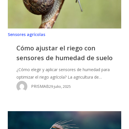
de
humedad
de
suelo
Sensores agrícolas
Cómo ajustar el riego con
sensores de humedad de suelo
¿Cómo elegir y aplicar sensores de humedad para
optimizar el riego agrícola? La agricultura de…
PRISMAB
29 julio, 2025
Los
5