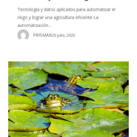
Tecnología y datos aplicados para automatizar el
riego y lograr una agricultura eficiente La
automatización…
PRISMAB
25 julio, 2025
¿Cómo
reducir
la
evaporación
de
mi
embalse?