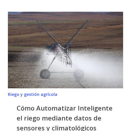
Cómo
Automatizar
Inteligente
el
riego
mediante
datos
de
sensores
y
climatológicos
Riego y gestión agrícola
Cómo Automatizar Inteligente
el riego mediante datos de
sensores y climatológicos