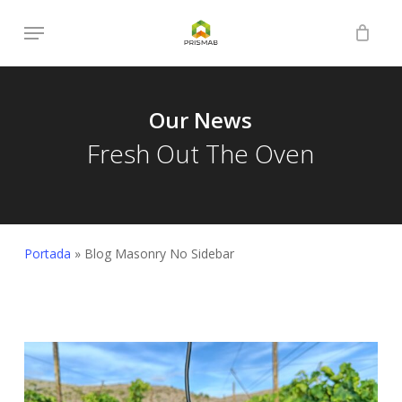
Skip
Menu
to
Close
Cart
Cart
main
content
Our News
Fresh Out The Oven
Portada
»
Blog Masonry No Sidebar
Cómo
instalar
sensores