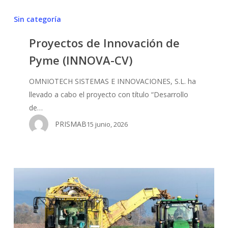
Proyectos
Sin categoría
de
Proyectos de Innovación de
Innovación
Pyme (INNOVA-CV)
de
Pyme
OMNIOTECH SISTEMAS E INNOVACIONES, S.L. ha
(INNOVA-
llevado a cabo el proyecto con título “Desarrollo
CV)
de…
PRISMAB
15 junio, 2026
Los
3
sensores
más
importantes