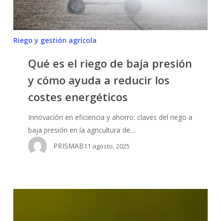
cómo
ayuda
a
Riego y gestión agrícola
reducir
los
Qué es el riego de baja presión
costes
y cómo ayuda a reducir los
energéticos
costes energéticos
Innovación en eficiencia y ahorro: claves del riego a
baja presión en la agricultura de…
PRISMAB
11 agosto, 2025
Cultivo
del
pistacho: