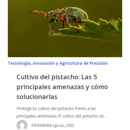
Las
5
principales
amenazas
y
cómo
solucionarlas
Tecnología, innovación y Agricultura de Precisión
Cultivo del pistacho: Las 5
principales amenazas y cómo
solucionarlas
Protege tu cultivo del pistacho frente a las
principales amenazas El cultivo del pistacho es…
PRISMAB
8 agosto, 2025