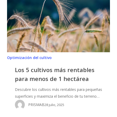
cultivos
más
rentables
para
menos
de
1
hectárea
Optimización del cultivo
Los 5 cultivos más rentables
para menos de 1 hectárea
Descubre los cultivos más rentables para pequeñas
superficies y maximiza el beneficio de tu terreno…
PRISMAB
28 julio, 2025