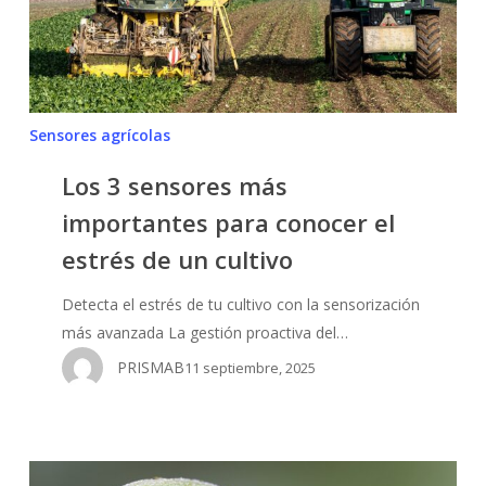
para
conocer
el
estrés
Sensores agrícolas
de
un
Los 3 sensores más
cultivo
importantes para conocer el
estrés de un cultivo
Detecta el estrés de tu cultivo con la sensorización
más avanzada La gestión proactiva del…
PRISMAB
11 septiembre, 2025
5