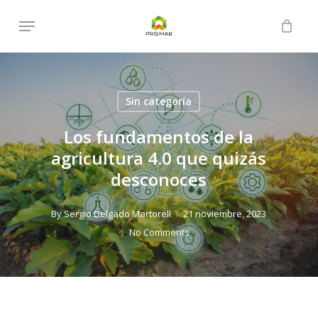
Skip
Menu
to
Close
Cart
Cart
main
content
Sin categoría
Los fundamentos de la
agricultura 4.0 que quizás
desconoces
By
Sergio Delgado Martorell
21 noviembre, 2023
No Comments