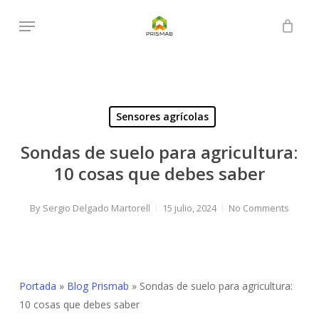
Skip
Menu
to
Close
Cart
Cart
main
content
Sensores agrícolas
Sondas de suelo para agricultura:
10 cosas que debes saber
By
Sergio Delgado Martorell
15 julio, 2024
No Comments
Portada
»
Blog Prismab
»
Sondas de suelo para agricultura:
10 cosas que debes saber