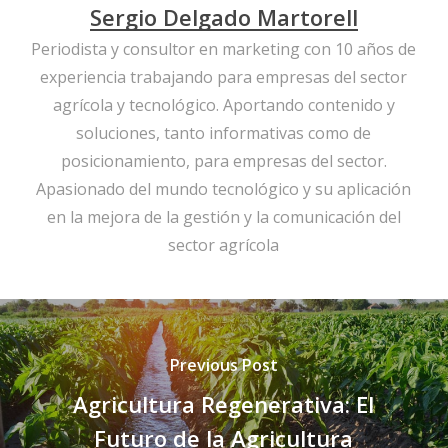
Sergio Delgado Martorell
Periodista y consultor en marketing con 10 años de
experiencia trabajando para empresas del sector
agrícola y tecnológico. Aportando contenido y
soluciones, tanto informativas como de
posicionamiento, para empresas del sector.
Apasionado del mundo tecnológico y su aplicación
en la mejora de la gestión y la comunicación del
sector agrícola
Previous Post
Agricultura Regenerativa: El
Futuro de la Agricultura