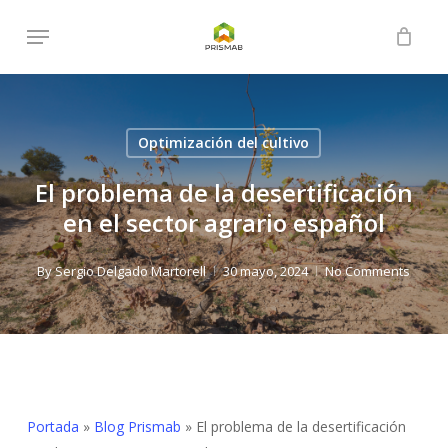
Skip
Menu
to
Close
Cart
Cart
main
content
Optimización del cultivo
El problema de la desertificación
en el sector agrario español
By
Sergio Delgado Martorell
30 mayo, 2024
No Comments
Portada
»
Blog Prismab
»
El problema de la desertificación