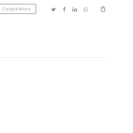
twitter
facebook
linkedin
whatsapp
Compra Ahora
Close
Cart