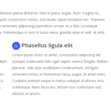
habitasse platea dictumst. Duis in purus augue. Nunc magna mi,
iquet consectetur metus, sed iaculis sapien tincidunt nec. Praesent
n venenatis adipiscing.uspendisse ornare mi a felis consequat
a. Pellentesque in sem in lacus varius gravida vitae et velit. at ante
Phasellus ligula elit
.
Lorem ipsum dolor sit amet, consectetur adipiscing elit.
ullam
Quisque malesuada felis eget sapien viverra fringilla. Nullam
placerat, odio quis vestibulum condimentum, mi ligula
im.
venenatis tortor, in fermentum lacus augue sit amet enim.
rcu
Curabitur pretium neque in metus volutpat id ultrices arcu
,
scelerisque. Nunc lacus leo, dictum non scelerisque sed,
ultricies ac ipsum.