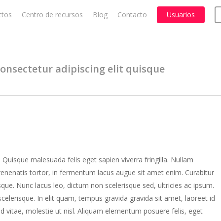
ctos
Centro de recursos
Blog
Contacto
Usuarios
Cart
onsectetur adipiscing elit quisque
 Quisque malesuada felis eget sapien viverra fringilla. Nullam
venenatis tortor, in fermentum lacus augue sit amet enim. Curabitur
sque. Nunc lacus leo, dictum non scelerisque sed, ultricies ac ipsum.
elerisque. In elit quam, tempus gravida gravida sit amet, laoreet id
d vitae, molestie ut nisl. Aliquam elementum posuere felis, eget