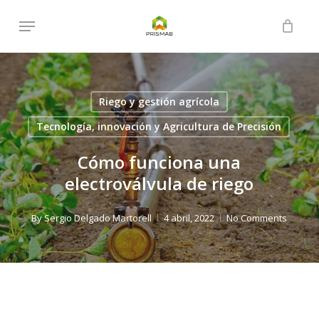
Skip
Menu
to
Close
Cart
Cart
main
content
Riego y gestión agrícola
Tecnología, innovación y Agricultura de Precisión
Cómo funciona una
electroválvula de riego
By
Sergio Delgado Martorell
4 abril, 2022
No Comments