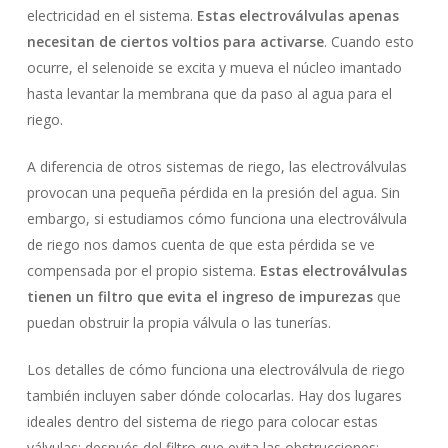
electricidad en el sistema.
Estas electroválvulas apenas
necesitan de ciertos voltios para activarse
. Cuando esto
ocurre, el selenoide se excita y mueva el núcleo imantado
hasta levantar la membrana que da paso al agua para el
riego.
A diferencia de otros sistemas de riego, las electroválvulas
provocan una pequeña pérdida en la presión del agua. Sin
embargo, si estudiamos cómo funciona una electroválvula
de riego nos damos cuenta de que esta pérdida se ve
compensada por el propio sistema.
Estas electroválvulas
tienen un filtro que evita el ingreso de impurezas
que
puedan obstruir la propia válvula o las tunerías.
Los detalles de cómo funciona una electroválvula de riego
también incluyen saber dónde colocarlas. Hay dos lugares
No hay productos en el carrito.
ideales dentro del sistema de riego para colocar estas
válvulas: después del filtro que evita las obstrucciones;