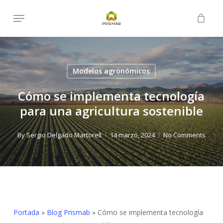
Skip
Menu
to
Close
Cart
Cart
main
content
Modelos agronómicos
Cómo se implementa tecnología
para una agricultura sostenible
By
Sergio Delgado Martorell
14 marzo, 2024
No Comments
Portada
»
Blog Prismab
»
Cómo se implementa tecnología