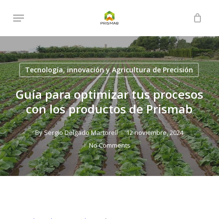
Skip
Menu
to
Close
Cart
Cart
main
content
Tecnología, innovación y Agricultura de Precisión
Guía para optimizar tus procesos
con los productos de Prismab
By
Sergio Delgado Martorell
12 noviembre, 2024
No Comments