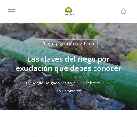
Skip
Menu
to
Close
Cart
Cart
main
content
Riego y gestión agrícola
Las claves del riego por
exudación que debes conocer
By
Sergio Delgado Martorell
8 febrero, 2022
No Comments