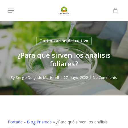
Skip
Menu
to
Close
Cart
Cart
main
content
Optimización del cultivo
¿Para qué sirven los análisis
foliares?
By
Sergio Delgado Martorell
27 mayo, 2022
No Comments
Portada
»
Blog Prismab
»
¿Para qué sirven los análisis