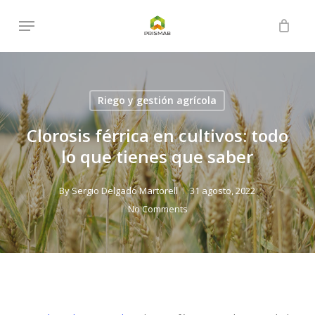
Skip
Menu
to
Close
Cart
Cart
main
content
Riego y gestión agrícola
Clorosis férrica en cultivos: todo
lo que tienes que saber
By
Sergio Delgado Martorell
31 agosto, 2022
No Comments