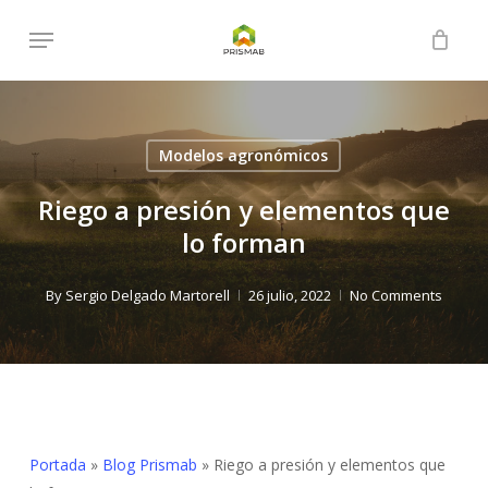
Skip
Menu
to
Close
Cart
Cart
main
content
Modelos agronómicos
Riego a presión y elementos que
lo forman
By
Sergio Delgado Martorell
26 julio, 2022
No Comments
Portada
»
Blog Prismab
»
Riego a presión y elementos que