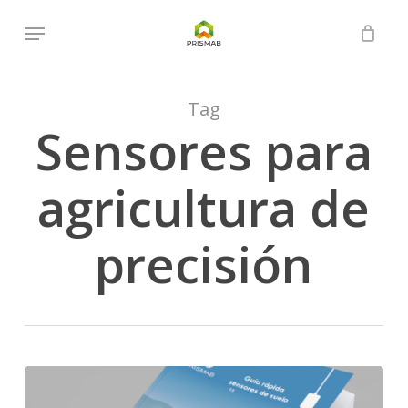
Skip
Menu
to
Close
Cart
Cart
main
content
Tag
Sensores para
agricultura de
precisión