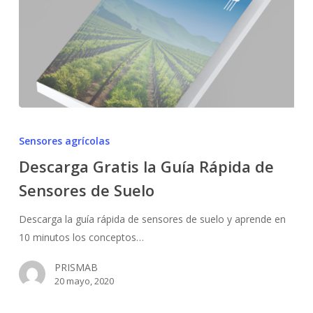
Descarga
Gratis
Sensores agrícolas
la
Descarga Gratis la Guía Rápida de
Guía
Sensores de Suelo
Rápida
de
Descarga la guía rápida de sensores de suelo y aprende en
Sensores
10 minutos los conceptos…
de
Suelo
PRISMAB
20 mayo, 2020