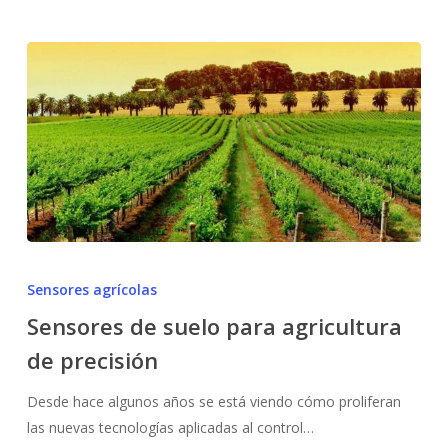
Sensores
de
Sensores agrícolas
suelo
Sensores de suelo para agricultura
para
de precisión
agricultura
de
Desde hace algunos años se está viendo cómo proliferan
precisión
las nuevas tecnologías aplicadas al control…