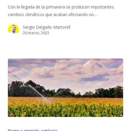
durante
Con la llegada de la primavera se producen importantes
la
cambios climáticos que acaban afectando no…
primavera
Sergio Delgado Martorell
20 marzo, 2023
La
presión
Riego y gestión agrícola