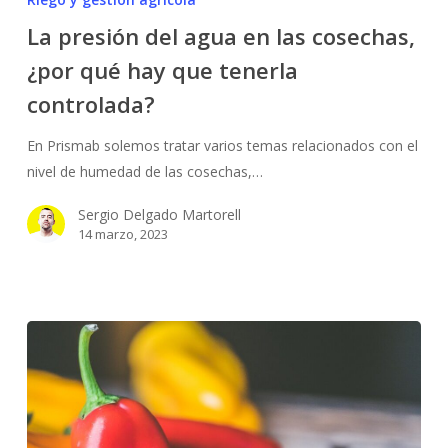
del
La presión del agua en las cosechas,
agua
¿por qué hay que tenerla
en
las
controlada?
cosechas,
¿por
En Prismab solemos tratar varios temas relacionados con el
qué
nivel de humedad de las cosechas,…
hay
Sergio Delgado Martorell
que
14 marzo, 2023
tenerla
controlada?