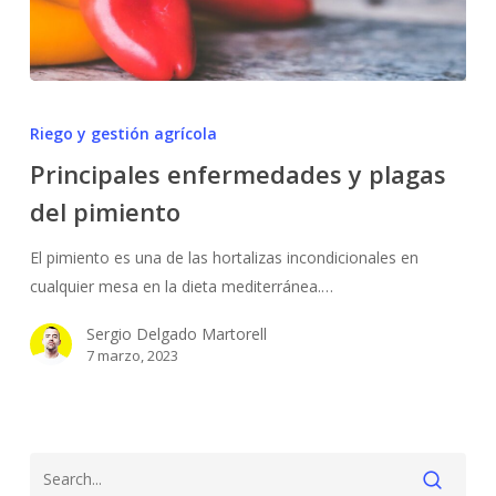
Principales
enfermedades
Riego y gestión agrícola
y
Principales enfermedades y plagas
plagas
del pimiento
del
pimiento
El pimiento es una de las hortalizas incondicionales en
cualquier mesa en la dieta mediterránea.…
Sergio Delgado Martorell
7 marzo, 2023