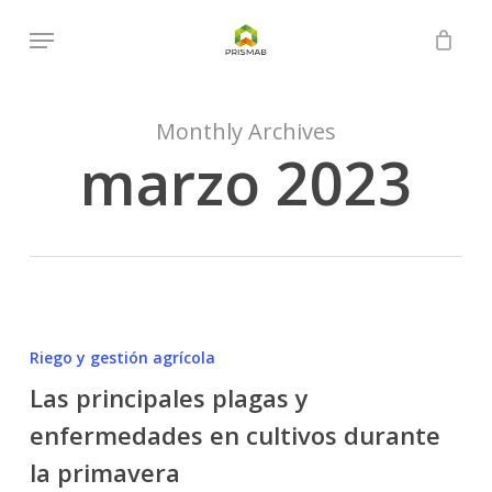
Skip
Menu
to
Close
Cart
Cart
main
content
Monthly Archives
marzo 2023
Las
principales
Riego y gestión agrícola
plagas
Las principales plagas y
y
enfermedades en cultivos durante
enfermedades
en
la primavera
cultivos