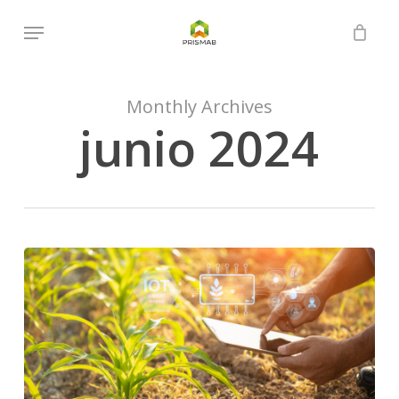
Skip
Menu
to
Close
Cart
Cart
main
content
Monthly Archives
junio 2024