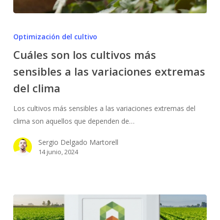
Cuáles
son
Optimización del cultivo
los
Cuáles son los cultivos más
cultivos
sensibles a las variaciones extremas
más
sensibles
del clima
a
las
Los cultivos más sensibles a las variaciones extremas del
variaciones
clima son aquellos que dependen de…
extremas
Sergio Delgado Martorell
del
14 junio, 2024
clima