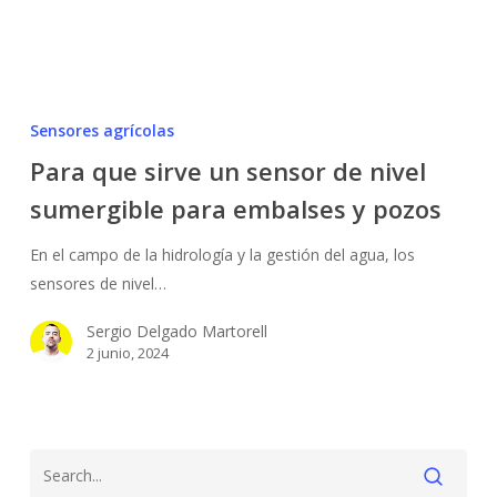
Para
que
Sensores agrícolas
sirve
Para que sirve un sensor de nivel
un
sumergible para embalses y pozos
sensor
de
En el campo de la hidrología y la gestión del agua, los
nivel
sensores de nivel…
sumergible
para
Sergio Delgado Martorell
embalses
2 junio, 2024
y
pozos