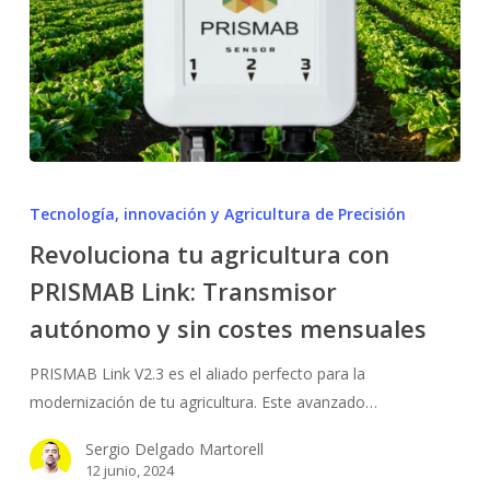
Revoluciona
tu
Tecnología, innovación y Agricultura de Precisión
agricultura
Revoluciona tu agricultura con
con
PRISMAB Link: Transmisor
PRISMAB
Link:
autónomo y sin costes mensuales
Transmisor
autónomo
PRISMAB Link V2.3 es el aliado perfecto para la
y
modernización de tu agricultura. Este avanzado…
sin
Sergio Delgado Martorell
costes
12 junio, 2024
mensuales