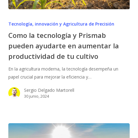
Como
la
Tecnología, innovación y Agricultura de Precisión
tecnología
Como la tecnología y Prismab
y
pueden ayudarte en aumentar la
Prismab
pueden
productividad de tu cultivo
ayudarte
en
En la agricultura moderna, la tecnología desempeña un
aumentar
papel crucial para mejorar la eficiencia y…
la
Sergio Delgado Martorell
productividad
30 junio, 2024
de
tu
cultivo