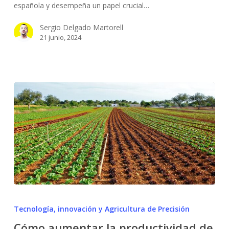
española y desempeña un papel crucial…
española
Sergio Delgado Martorell
21 junio, 2024
Cómo
aumentar
Tecnología, innovación y Agricultura de Precisión
la
Cómo aumentar la productividad de