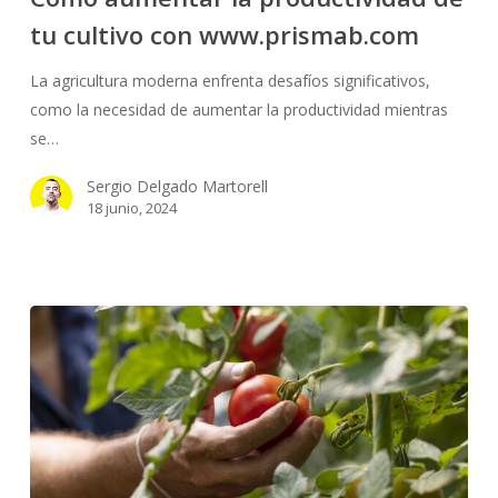
productividad
tu cultivo con www.prismab.com
de
tu
La agricultura moderna enfrenta desafíos significativos,
cultivo
como la necesidad de aumentar la productividad mientras
con
se…
www.prismab.com
Sergio Delgado Martorell
18 junio, 2024