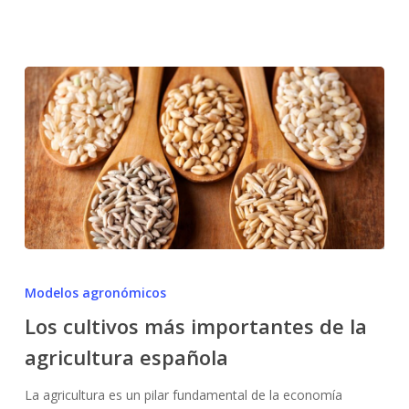
afectar
a
los
cultivos
Los
cultivos
Modelos agronómicos
más
Los cultivos más importantes de la
importantes
agricultura española
de
la
La agricultura es un pilar fundamental de la economía
agricultura