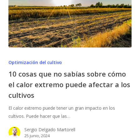
10
cosas
Optimización del cultivo
que
10 cosas que no sabías sobre cómo
no
el calor extremo puede afectar a los
sabías
sobre
cultivos
cómo
el
El calor extremo puede tener un gran impacto en los
calor
cultivos. Puede hacer que las…
extremo
Sergio Delgado Martorell
puede
25 junio, 2024