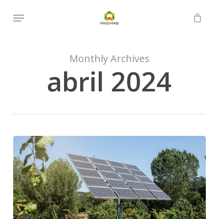
Skip
Menu
to
Close
Cart
Cart
main
content
Monthly Archives
abril 2024