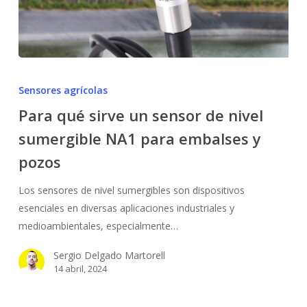
Para
qué
Sensores agrícolas
sirve
Para qué sirve un sensor de nivel
un
sumergible NA1 para embalses y
sensor
de
pozos
nivel
sumergible
Los sensores de nivel sumergibles son dispositivos
NA1
esenciales en diversas aplicaciones industriales y
para
medioambientales, especialmente…
embalses
Sergio Delgado Martorell
y
14 abril, 2024
pozos