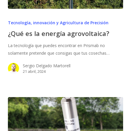
¿Qué
es
Tecnología, innovación y Agricultura de Precisión
la
¿Qué es la energía agrovoltaica?
energía
agrovoltaica?
La tecnología que puedes encontrar en Prismab no
solamente pretende que consigas que tus cosechas…
Sergio Delgado Martorell
21 abril, 2024