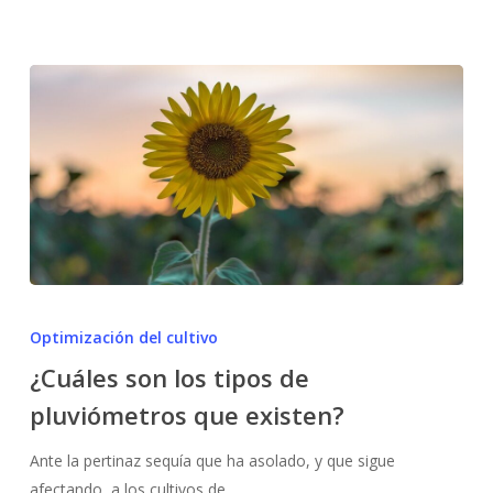
¿Cuáles
son
Optimización del cultivo
los
¿Cuáles son los tipos de
tipos
pluviómetros que existen?
de
pluviómetros
Ante la pertinaz sequía que ha asolado, y que sigue
que
afectando, a los cultivos de…