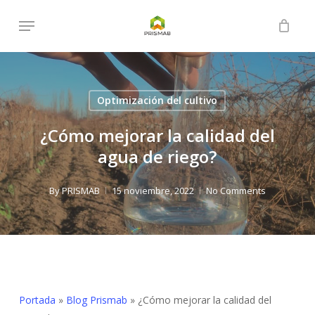
Skip
Menu
to
Close
Cart
Cart
main
content
Optimización del cultivo
¿Cómo mejorar la calidad del
agua de riego?
By
PRISMAB
15 noviembre, 2022
No Comments
Portada
»
Blog Prismab
»
¿Cómo mejorar la calidad del