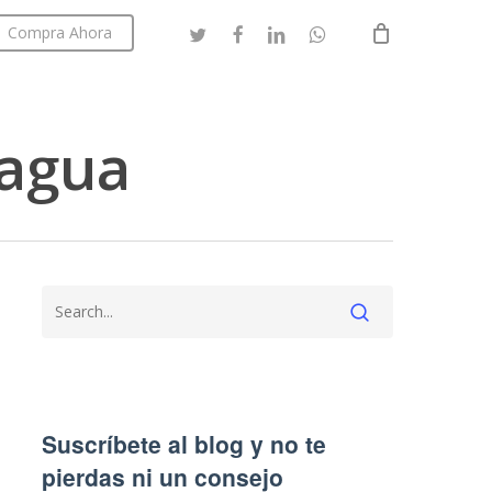
twitter
facebook
linkedin
whatsapp
Compra Ahora
Close
Cart
 agua