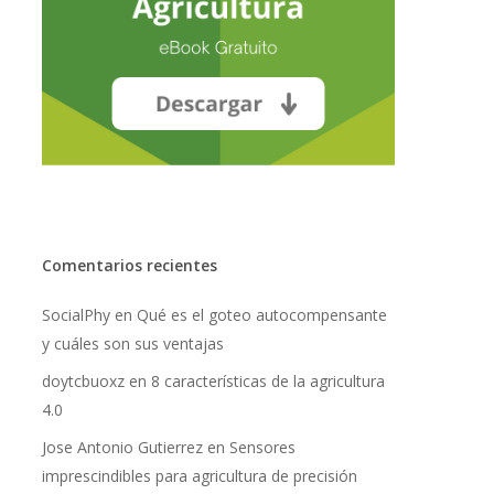
Comentarios recientes
SocialPhy
en
Qué es el goteo autocompensante
y cuáles son sus ventajas
doytcbuoxz
en
8 características de la agricultura
No hay productos en el carrito.
4.0
Go To Shop
Jose Antonio Gutierrez
en
Sensores
imprescindibles para agricultura de precisión