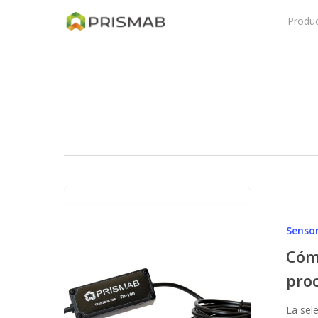
Skip
Produ
to
main
content
Cómo
elegir
Sensor
la
mejor
Cómo
tecnología
proc
para
tus
La sel