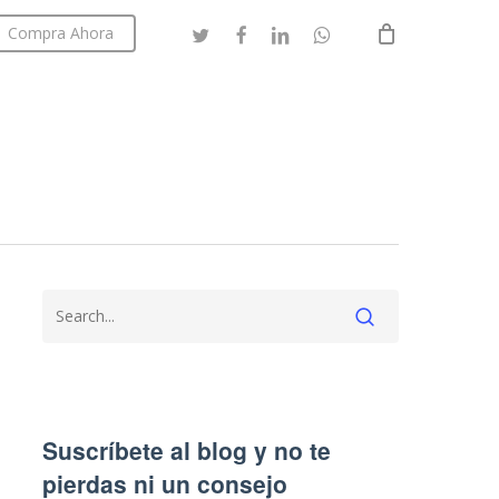
twitter
facebook
linkedin
whatsapp
Compra Ahora
Close
Cart