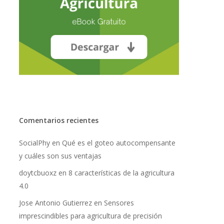
Comentarios recientes
SocialPhy
en
Qué es el goteo autocompensante
y cuáles son sus ventajas
doytcbuoxz
en
8 características de la agricultura
No hay productos en el carrito.
4.0
Go To Shop
Jose Antonio Gutierrez
en
Sensores
imprescindibles para agricultura de precisión