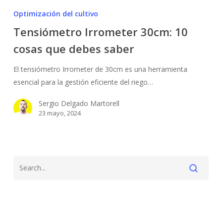
Irrometer
Optimización del cultivo
30cm:
Tensiómetro Irrometer 30cm: 10
10
cosas que debes saber
cosas
que
El tensiómetro Irrometer de 30cm es una herramienta
debes
esencial para la gestión eficiente del riego…
saber
Sergio Delgado Martorell
23 mayo, 2024