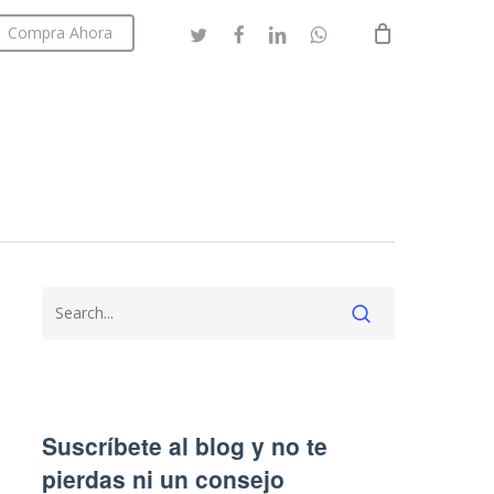
twitter
facebook
linkedin
whatsapp
Compra Ahora
Close
Cart