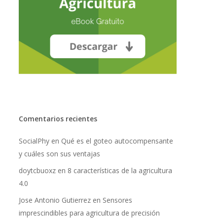
Comentarios recientes
SocialPhy
en
Qué es el goteo autocompensante
y cuáles son sus ventajas
doytcbuoxz
en
8 características de la agricultura
No hay productos en el carrito.
4.0
Go To Shop
Jose Antonio Gutierrez
en
Sensores
imprescindibles para agricultura de precisión