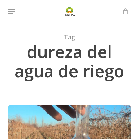
Skip
Menu
to
Close
Cart
Cart
main
content
Tag
dureza del
agua de riego