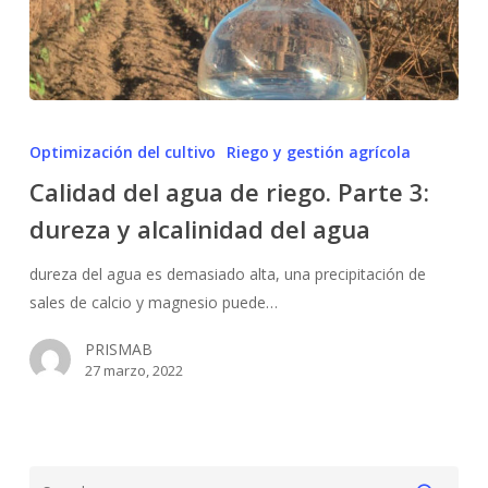
Calidad
del
Optimización del cultivo
Riego y gestión agrícola
agua
Calidad del agua de riego. Parte 3:
de
dureza y alcalinidad del agua
riego.
Parte
dureza del agua es demasiado alta, una precipitación de
3:
sales de calcio y magnesio puede…
dureza
y
PRISMAB
alcalinidad
27 marzo, 2022
del
agua