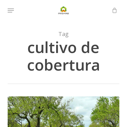
Skip
Menu
to
Close
Cart
Cart
main
content
Tag
cultivo de
cobertura