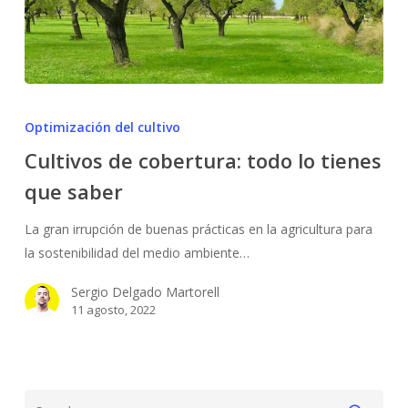
Cultivos
de
Optimización del cultivo
cobertura:
Cultivos de cobertura: todo lo tienes
todo
que saber
lo
tienes
La gran irrupción de buenas prácticas en la agricultura para
que
la sostenibilidad del medio ambiente…
saber
Sergio Delgado Martorell
11 agosto, 2022