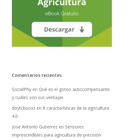
Comentarios recientes
SocialPhy
en
Qué es el goteo autocompensante
y cuáles son sus ventajas
doytcbuoxz
en
8 características de la agricultura
No hay productos en el carrito.
4.0
Go To Shop
Jose Antonio Gutierrez
en
Sensores
imprescindibles para agricultura de precisión