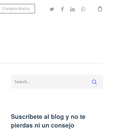
twitter
facebook
linkedin
whatsapp
Compra Ahora
Close
Cart