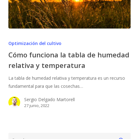
Cómo
funciona
Optimización del cultivo
la
Cómo funciona la tabla de humedad
tabla
relativa y temperatura
de
humedad
La tabla de humedad relativa y temperatura es un recurso
relativa
fundamental para que las cosechas…
y
temperatura
Sergio Delgado Martorell
27 junio, 2022