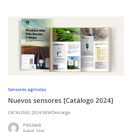
Nuevos
sensores
Sensores agrícolas
[Catálogo
Nuevos sensores [Catálogo 2024]
2024]
CATALOGO 2024 NEWDescarga
PRISMAB
8 abril, 2024