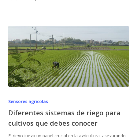
Diferentes
sistemas
Sensores agrícolas
de
Diferentes sistemas de riego para
riego
cultivos que debes conocer
para
cultivos
El riego juega un papel crucial en la agricultura, asegurando