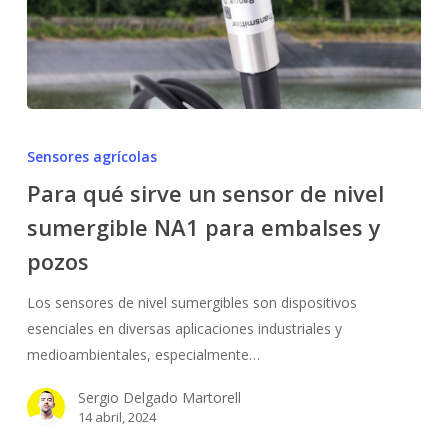
Para
qué
Sensores agrícolas
sirve
Para qué sirve un sensor de nivel
un
sumergible NA1 para embalses y
sensor
de
pozos
nivel
sumergible
Los sensores de nivel sumergibles son dispositivos
NA1
esenciales en diversas aplicaciones industriales y
para
medioambientales, especialmente…
embalses
Sergio Delgado Martorell
y
14 abril, 2024
pozos