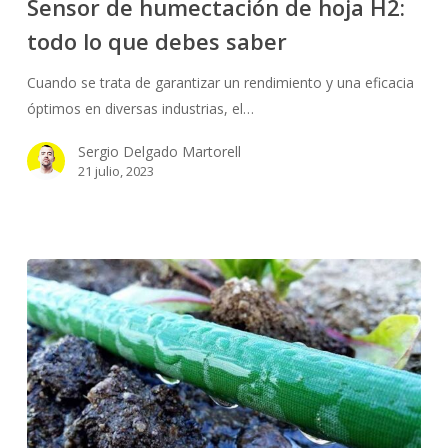
Sensor de humectación de hoja H2:
de
todo lo que debes saber
hoja
H2:
Cuando se trata de garantizar un rendimiento y una eficacia
todo
óptimos en diversas industrias, el…
lo
que
Sergio Delgado Martorell
debes
21 julio, 2023
saber