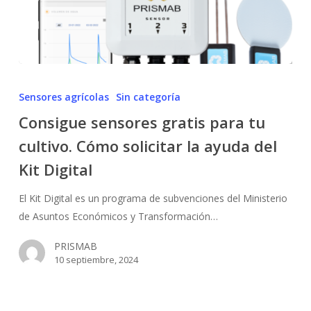
Consigue
sensores
Sensores agrícolas
Sin categoría
gratis
Consigue sensores gratis para tu
para
cultivo. Cómo solicitar la ayuda del
tu
cultivo.
Kit Digital
Cómo
solicitar
El Kit Digital es un programa de subvenciones del Ministerio
la
de Asuntos Económicos y Transformación…
ayuda
PRISMAB
del
10 septiembre, 2024
Kit
Digital