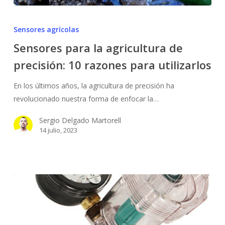
Sensores
para
Sensores agrícolas
la
Sensores para la agricultura de
agricultura
precisión: 10 razones para utilizarlos
de
precisión:
En los últimos años, la agricultura de precisión ha
10
revolucionado nuestra forma de enfocar la…
razones
para
Sergio Delgado Martorell
utilizarlos
14 julio, 2023