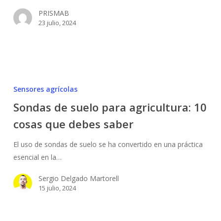
🌱
PRISMAB
📡
23 julio, 2024
Sondas
de
Sensores agrícolas
suelo
Sondas de suelo para agricultura: 10
para
cosas que debes saber
agricultura:
10
El uso de sondas de suelo se ha convertido en una práctica
cosas
esencial en la…
que
debes
Sergio Delgado Martorell
saber
15 julio, 2024