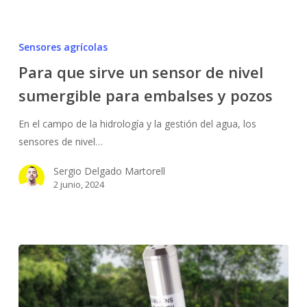
Para
que
Sensores agrícolas
sirve
Para que sirve un sensor de nivel
un
sumergible para embalses y pozos
sensor
de
En el campo de la hidrología y la gestión del agua, los
nivel
sensores de nivel…
sumergible
para
Sergio Delgado Martorell
embalses
2 junio, 2024
y
pozos