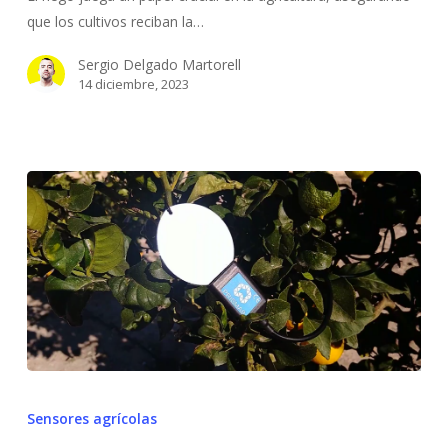
que
que los cultivos reciban la…
debes
conocer
Sergio Delgado Martorell
14 diciembre, 2023
Sensor
de
Sensores agrícolas
humectación