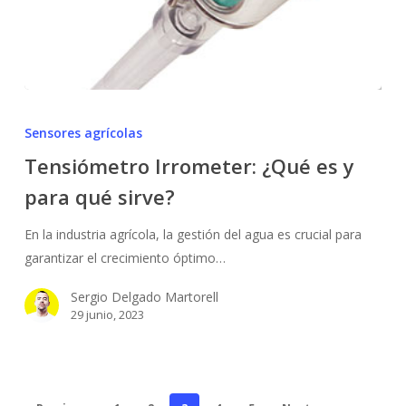
No hay productos en el carrito.
Go To Shop
Tensiómetro
Irrometer:
Sensores agrícolas
¿Qué
Tensiómetro Irrometer: ¿Qué es y
es
para qué sirve?
y
para
En la industria agrícola, la gestión del agua es crucial para
qué
garantizar el crecimiento óptimo…
sirve?
Sergio Delgado Martorell
29 junio, 2023