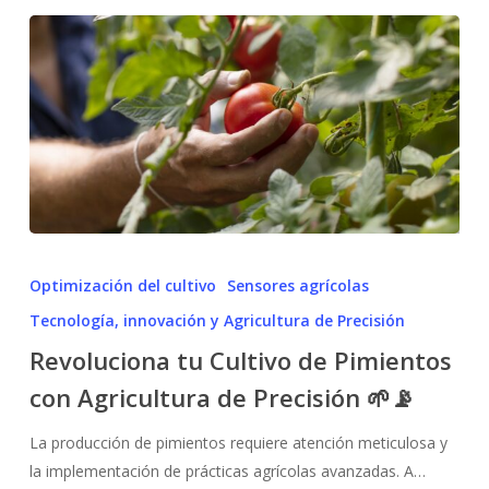
Revoluciona
tu
Optimización del cultivo
Sensores agrícolas
Cultivo
Tecnología, innovación y Agricultura de Precisión
de
Revoluciona tu Cultivo de Pimientos
Pimientos
con
con Agricultura de Precisión 🌱📡
Agricultura
La producción de pimientos requiere atención meticulosa y
de
la implementación de prácticas agrícolas avanzadas. A…
Precisión