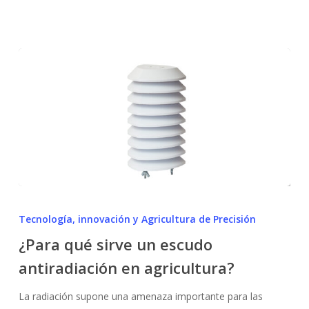
¿Para
qué
Tecnología, innovación y Agricultura de Precisión
sirve
¿Para qué sirve un escudo
un
antiradiación en agricultura?
escudo
antiradiación
La radiación supone una amenaza importante para las
en