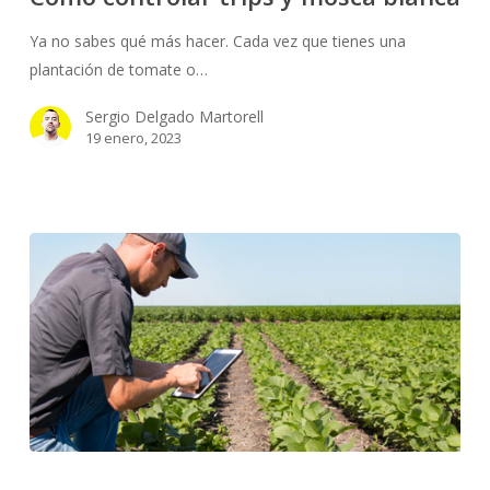
y
mosca
Ya no sabes qué más hacer. Cada vez que tienes una
blanca
plantación de tomate o…
Sergio Delgado Martorell
19 enero, 2023
Sensores