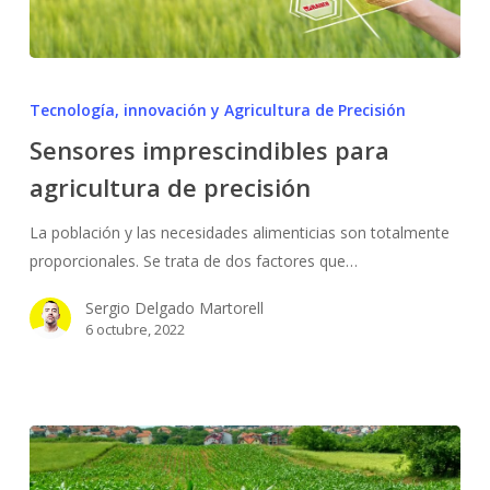
Sensores
imprescindibles
Tecnología, innovación y Agricultura de Precisión
para
Sensores imprescindibles para
agricultura
agricultura de precisión
de
precisión
La población y las necesidades alimenticias son totalmente
proporcionales. Se trata de dos factores que…
Sergio Delgado Martorell
No hay productos en el carrito.
6 octubre, 2022
Go To Shop