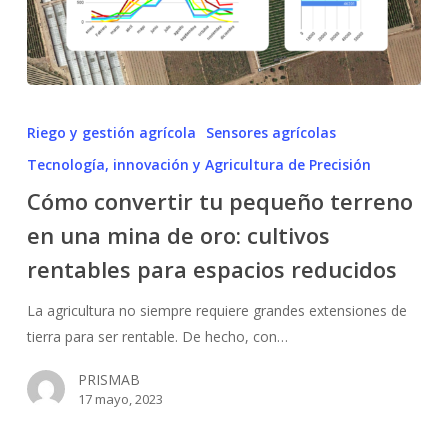
Cómo
convertir
Riego y gestión agrícola
Sensores agrícolas
tu
Tecnología, innovación y Agricultura de Precisión
pequeño
Cómo convertir tu pequeño terreno
terreno
en
en una mina de oro: cultivos
una
rentables para espacios reducidos
mina
de
La agricultura no siempre requiere grandes extensiones de
oro:
tierra para ser rentable. De hecho, con…
cultivos
PRISMAB
rentables
17 mayo, 2023
para
espacios