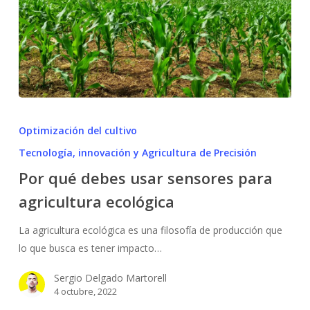
Por
qué
Optimización del cultivo
debes
Tecnología, innovación y Agricultura de Precisión
usar
Por qué debes usar sensores para
sensores
para
agricultura ecológica
agricultura
La agricultura ecológica es una filosofía de producción que
ecológica
lo que busca es tener impacto…
Sergio Delgado Martorell
4 octubre, 2022