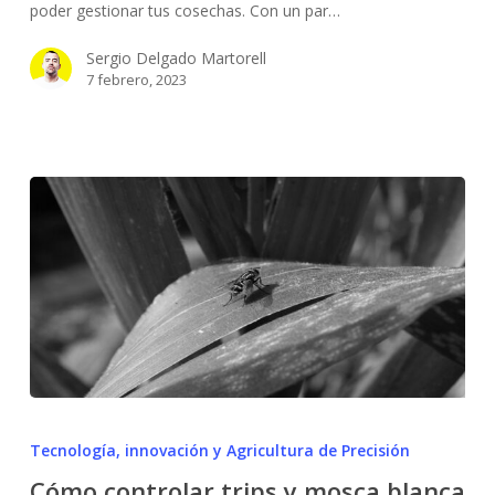
Link
poder gestionar tus cosechas. Con un par…
para
Sergio Delgado Martorell
gestionar
7 febrero, 2023
tus
cosechas
Cómo
controlar
Tecnología, innovación y Agricultura de Precisión
trips
Cómo controlar trips y mosca blanca