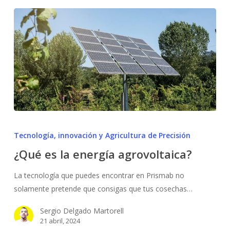
¿Qué
es
Tecnología, innovación y Agricultura de Precisión
la
¿Qué es la energía agrovoltaica?
energía
agrovoltaica?
La tecnología que puedes encontrar en Prismab no
solamente pretende que consigas que tus cosechas…
Sergio Delgado Martorell
21 abril, 2024