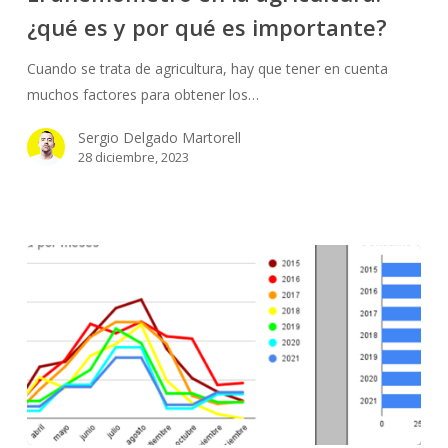
¿qué es y por qué es importante?
agricultura:
¿qué
Cuando se trata de agricultura, hay que tener en cuenta
es
muchos factores para obtener los…
y
por
Sergio Delgado Martorell
qué
28 diciembre, 2023
es
importante?