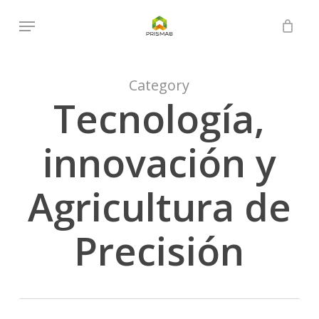
Skip
Menu
to
Close
Cart
Cart
main
content
Category
Tecnología,
innovación y
Agricultura de
Precisión