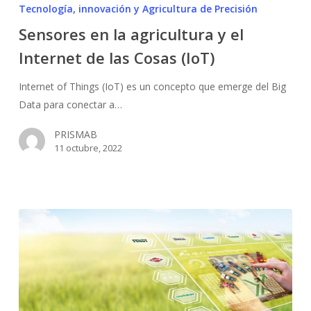
en
Tecnología, innovación y Agricultura de Precisión
la
Sensores en la agricultura y el
agricultura
Internet de las Cosas (IoT)
y
el
Internet of Things (IoT) es un concepto que emerge del Big
Internet
Data para conectar a…
de
las
PRISMAB
Cosas
11 octubre, 2022
(IoT)