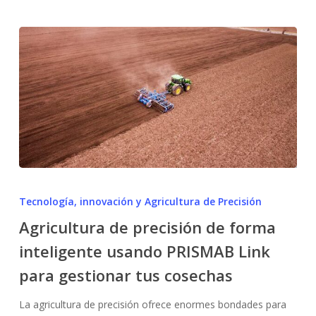
reducidos
Agricultura
de
Tecnología, innovación y Agricultura de Precisión
precisión
Agricultura de precisión de forma
de
inteligente usando PRISMAB Link
forma
inteligente
para gestionar tus cosechas
usando
PRISMAB
La agricultura de precisión ofrece enormes bondades para