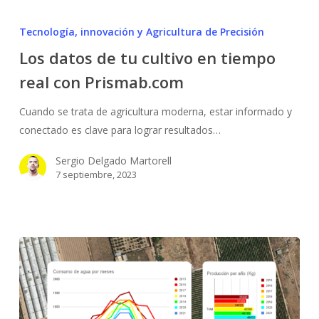
Los
datos
Tecnología, innovación y Agricultura de Precisión
de
Los datos de tu cultivo en tiempo
tu
real con Prismab.com
cultivo
en
Cuando se trata de agricultura moderna, estar informado y
tiempo
conectado es clave para lograr resultados…
real
con
Sergio Delgado Martorell
Prismab.com
7 septiembre, 2023