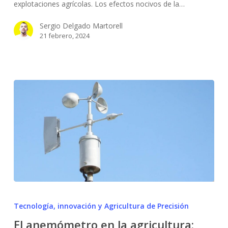
explotaciones agrícolas. Los efectos nocivos de la…
agricultura?
Sergio Delgado Martorell
21 febrero, 2024
El
anemómetro
Tecnología, innovación y Agricultura de Precisión
en
El anemómetro en la agricultura:
la