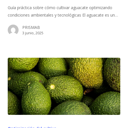
Clave
para
Guía práctica sobre cómo cultivar aguacate optimizando
Principiantes
condiciones ambientales y tecnológicas El aguacate es un…
y
PRISMAB
Expertos
3 junio, 2025
Guía
Completa