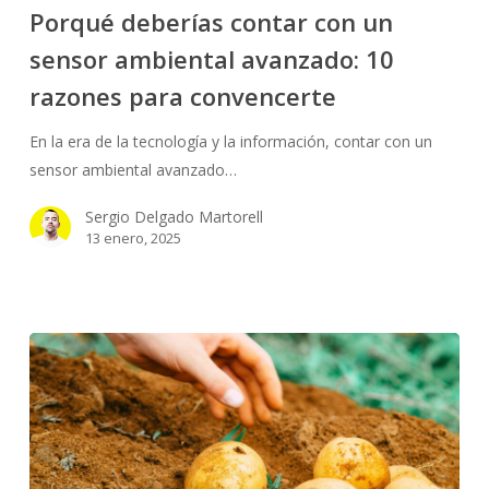
Porqué deberías contar con un
con
No hay productos en el carrito.
sensor ambiental avanzado: 10
un
sensor
razones para convencerte
Go To Shop
ambiental
avanzado:
En la era de la tecnología y la información, contar con un
10
sensor ambiental avanzado…
razones
Sergio Delgado Martorell
para
13 enero, 2025
convencerte