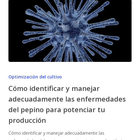
Cómo
identificar
Optimización del cultivo
y
Cómo identificar y manejar
manejar
adecuadamente las enfermedades
adecuadamente
las
del pepino para potenciar tu
enfermedades
producción
del
pepino
Cómo identificar y manejar adecuadamente las
para