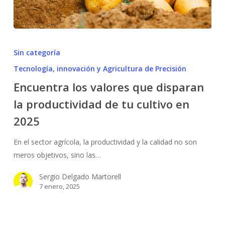
Encuentra
los
Sin categoría
valores
Tecnología, innovación y Agricultura de Precisión
que
Encuentra los valores que disparan
disparan
la
la productividad de tu cultivo en
productividad
2025
de
tu
En el sector agrícola, la productividad y la calidad no son
cultivo
meros objetivos, sino las…
en
Sergio Delgado Martorell
2025
7 enero, 2025