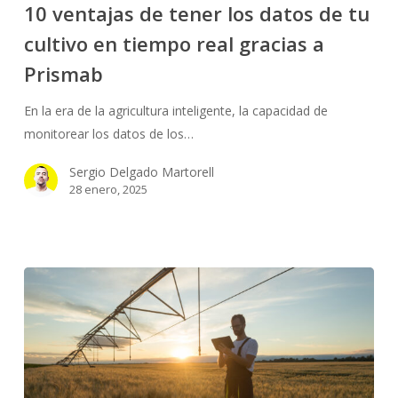
10 ventajas de tener los datos de tu
tener
cultivo en tiempo real gracias a
los
datos
Prismab
de
tu
En la era de la agricultura inteligente, la capacidad de
cultivo
monitorear los datos de los…
en
Sergio Delgado Martorell
tiempo
28 enero, 2025
real
gracias
a
Prismab