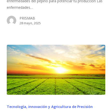
enfermedades del pepino para potenciar tu producción Las
potenciar
enfermedades…
tu
PRISMAB
producción
28 mayo, 2025
10
ventajas
Tecnología, innovación y Agricultura de Precisión
de