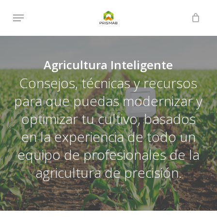
Skip
Menu
to
Close
Cart
Cart
main
content
Agricultura Inteligente
Consejos, técnicas y recursos
para que puedas modernizar y
optimizar tu cultivo, basados
en la experiencia de todo un
equipo de profesionales de la
agricultura de precisión.