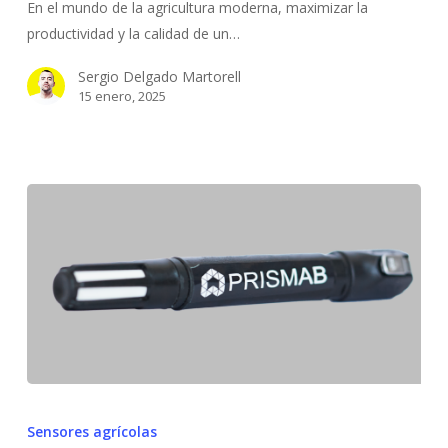
la
En el mundo de la agricultura moderna, maximizar la
productividad
productividad y la calidad de un…
y
Sergio Delgado Martorell
la
15 enero, 2025
calidad
de
un
cultivo
Porqué
deberías
Sensores agrícolas
contar