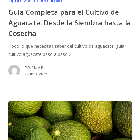
Optimización del cultivo
para
Guía Completa para el Cultivo de
el
Aguacate: Desde la Siembra hasta la
Cultivo
de
Cosecha
Aguacate:
Desde
Todo lo que necesitas saber del cultivo de aguacate: guía
la
cultivo aguacate paso a paso…
Siembra
PRISMAB
hasta
2 junio, 2025
la
Cosecha