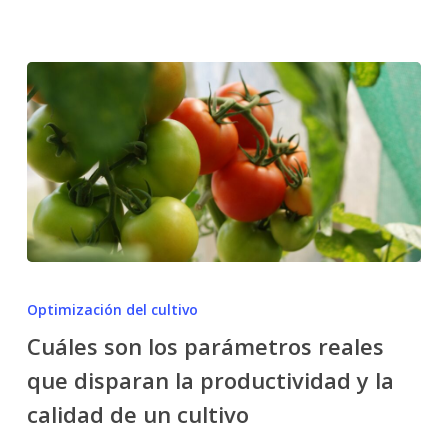
Cuáles
son
Optimización del cultivo
los
Cuáles son los parámetros reales
parámetros
que disparan la productividad y la
reales
que
calidad de un cultivo
disparan