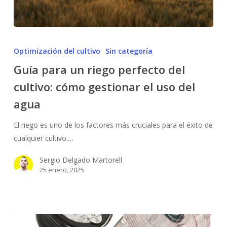
Guía
para
Optimización del cultivo
Sin categoría
un
Guía para un riego perfecto del
riego
cultivo: cómo gestionar el uso del
perfecto
del
agua
cultivo:
cómo
El riego es uno de los factores más cruciales para el éxito de
gestionar
cualquier cultivo.…
el
Sergio Delgado Martorell
uso
25 enero, 2025
del
agua