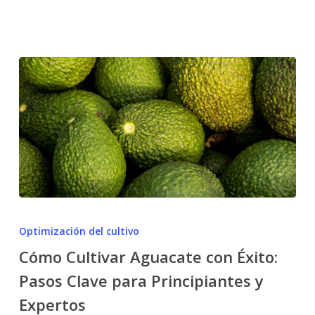
Cómo
Cultivar
Optimización del cultivo
Aguacate
Cómo Cultivar Aguacate con Éxito:
con
Pasos Clave para Principiantes y
Éxito:
Pasos
Expertos