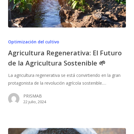
Agricultura
Regenerativa:
Optimización del cultivo
El
Agricultura Regenerativa: El Futuro
Futuro
de la Agricultura Sostenible 🌱
de
la
La agricultura regenerativa se está convirtiendo en la gran
Agricultura
protagonista de la revolución agrícola sostenible.…
Sostenible
🌱
PRISMAB
22 julio, 2024