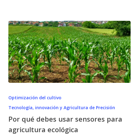
Por
qué
Optimización del cultivo
debes
Tecnología, innovación y Agricultura de Precisión
usar
Por qué debes usar sensores para
sensores
para
agricultura ecológica
agricultura