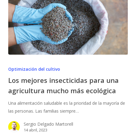
Los
mejores
Optimización del cultivo
insecticidas
Los mejores insecticidas para una
para
agricultura mucho más ecológica
una
agricultura
Una alimentación saludable es la prioridad de la mayoría de
mucho
las personas. Las familias siempre…
más
ecológica
Sergio Delgado Martorell
14 abril, 2023