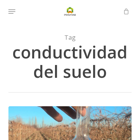
Skip
Menu
to
Close
Cart
Cart
main
content
Tag
conductividad
del suelo