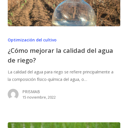
¿Cómo
mejorar
Optimización del cultivo
la
¿Cómo mejorar la calidad del agua
calidad
de riego?
del
agua
La calidad del agua para riego se refiere principalmente a
de
la composición físico-química del agua, o…
riego?
PRISMAB
15 noviembre, 2022