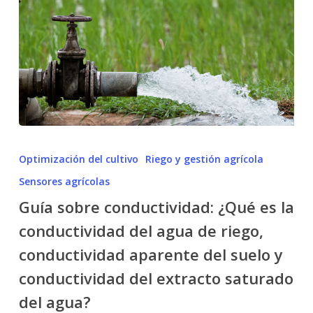
Guía
sobre
Optimización del cultivo
Riego y gestión agrícola
conductividad:
Sensores agrícolas
¿Qué
Guía sobre conductividad: ¿Qué es la
es
la
conductividad del agua de riego,
conductividad
conductividad aparente del suelo y
del
conductividad del extracto saturado
agua
de
del agua?