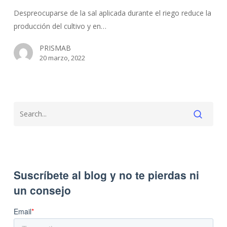
riego,
Despreocuparse de la sal aplicada durante el riego reduce la
conductividad
producción del cultivo y en…
aparente
del
PRISMAB
suelo
20 marzo, 2022
y
conductividad
del
extracto
saturado
del
agua?