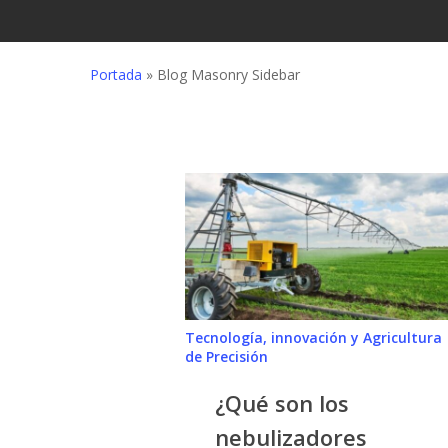
Portada
»
Blog Masonry Sidebar
¿Qué
son
los
nebulizadores
agrícolas
y
Tecnología, innovación y Agricultura
cómo
de Precisión
te
pueden
¿Qué son los
ayudar?
nebulizadores