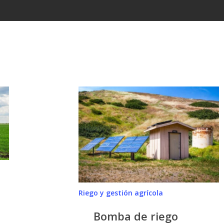
Bomba
de
riego
solar,
una
solución
económica
que
Riego y gestión agrícola
beneficia
al
Bomba de riego
medioambiente