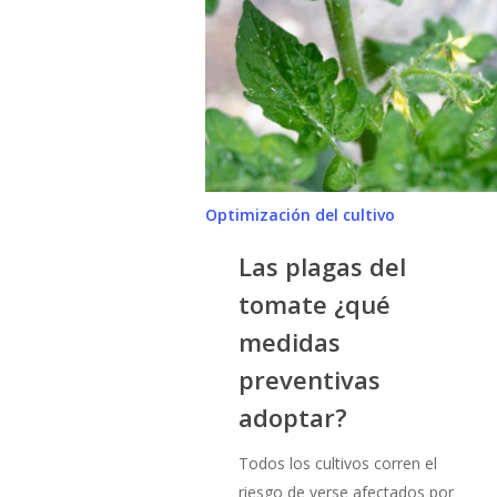
plagas
del
tomate
¿qué
medidas
preventivas
adoptar?
Optimización del cultivo
Las plagas del
tomate ¿qué
medidas
preventivas
adoptar?
Todos los cultivos corren el
riesgo de verse afectados por