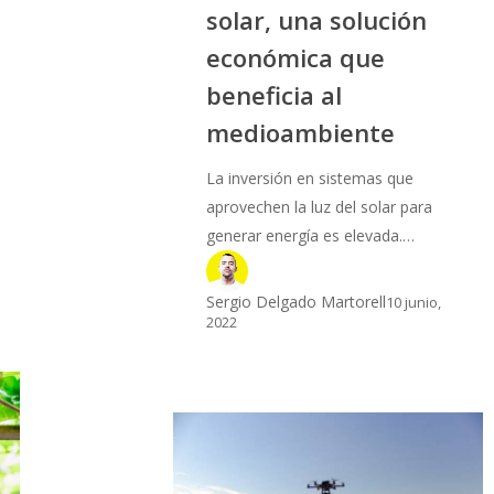
solar, una solución
económica que
beneficia al
medioambiente
La inversión en sistemas que
aprovechen la luz del solar para
generar energía es elevada.…
Sergio Delgado Martorell
10 junio,
2022
Drones
en
la