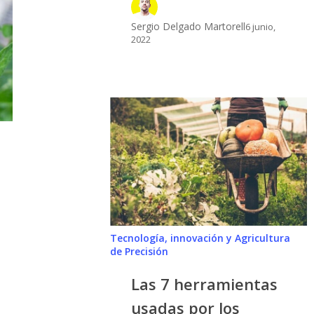
Sergio Delgado Martorell
6 junio,
2022
Las
7
herramientas
usadas
por
los
agricultores
que
Tecnología, innovación y Agricultura
de Precisión
son
indispensables
Las 7 herramientas
usadas por los