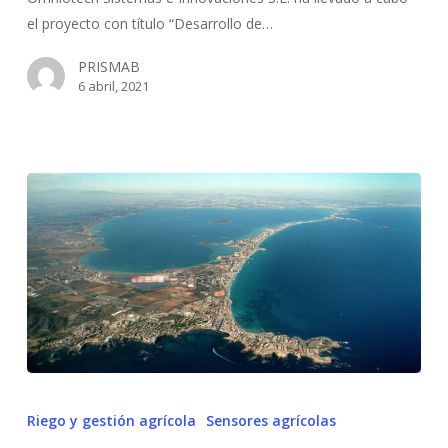
CV)
Go To Shop
el proyecto con título “Desarrollo de…
PRISMAB
6 abril, 2021
6
puntos
Riego y gestión agrícola
Sensores agrícolas
clave