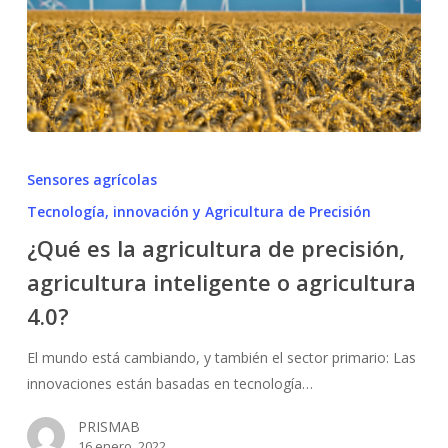
¿Qué
es
Sensores agrícolas
la
Tecnología, innovación y Agricultura de Precisión
agricultura
¿Qué es la agricultura de precisión,
de
precisión,
agricultura inteligente o agricultura
agricultura
4.0?
inteligente
o
El mundo está cambiando, y también el sector primario: Las
agricultura
innovaciones están basadas en tecnología…
4.0?
PRISMAB
16 enero, 2022