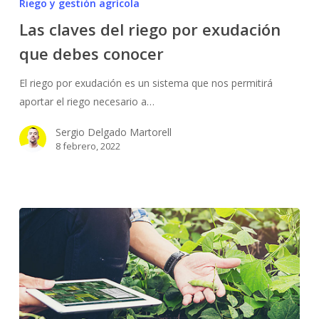
Riego y gestión agrícola
del
Las claves del riego por exudación
riego
que debes conocer
por
exudación
El riego por exudación es un sistema que nos permitirá
que
aportar el riego necesario a…
debes
conocer
Sergio Delgado Martorell
8 febrero, 2022