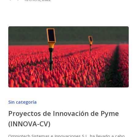
Proyectos
de
Sin categoría
Innovación
Proyectos de Innovación de Pyme
de
(INNOVA-CV)
Pyme
No hay productos en el carrito.
(INNOVA-
Omniotech Sistemas e Innovaciones S.L. ha llevado a cabo