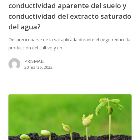
conductividad
conductividad aparente del suelo y
del
conductividad del extracto saturado
agua
de
del agua?
riego,
Despreocuparse de la sal aplicada durante el riego reduce la
conductividad
producción del cultivo y en…
aparente
del
PRISMAB
suelo
20 marzo, 2022
y
conductividad
del
extracto
saturado
del
agua?