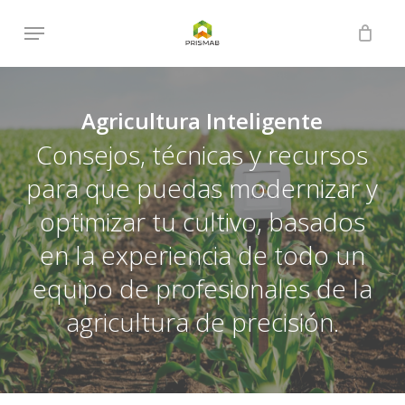
Skip
Menu
to
Close
Cart
Cart
main
content
Agricultura Inteligente
Consejos, técnicas y recursos
para que puedas modernizar y
optimizar tu cultivo, basados
en la experiencia de todo un
equipo de profesionales de la
agricultura de precisión.