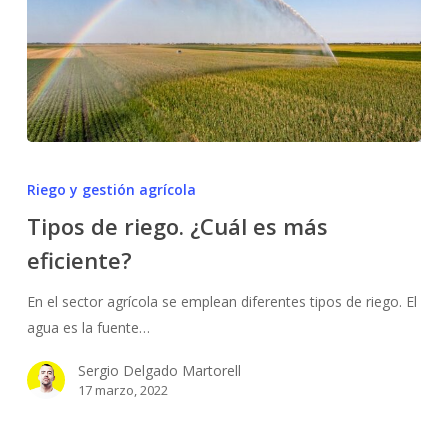
Tipos
de
Riego y gestión agrícola
riego.
Tipos de riego. ¿Cuál es más
¿Cuál
eficiente?
es
más
En el sector agrícola se emplean diferentes tipos de riego. El
eficiente?
agua es la fuente…
Sergio Delgado Martorell
17 marzo, 2022