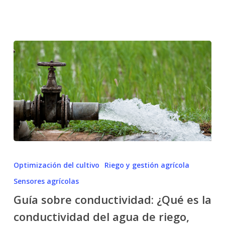
Guía
sobre
Optimización del cultivo
Riego y gestión agrícola
conductividad:
Sensores agrícolas
¿Qué
Guía sobre conductividad: ¿Qué es la
es
la
conductividad del agua de riego,