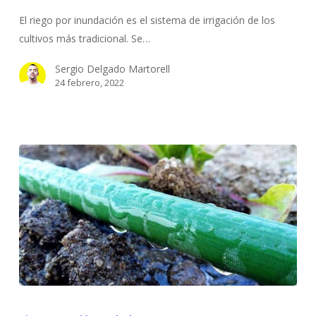
por
El riego por inundación es el sistema de irrigación de los
inundación
cultivos más tradicional. Se…
Sergio Delgado Martorell
24 febrero, 2022
Las
claves