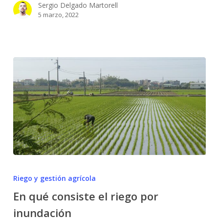
influyen
Sergio Delgado Martorell
en
5 marzo, 2022
los
cultivos
En
qué
Riego y gestión agrícola
consiste
En qué consiste el riego por
el
inundación
riego