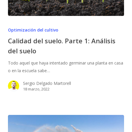
Calidad
del
Optimización del cultivo
suelo.
Calidad del suelo. Parte 1: Análisis
Parte
del suelo
1:
Análisis
Todo aquel que haya intentado germinar una planta en casa
del
o en la escuela sabe…
suelo
Sergio Delgado Martorell
18 marzo, 2022