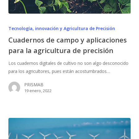
Cuadernos
de
Tecnología, innovación y Agricultura de Precisión
campo
Cuadernos de campo y aplicaciones
y
para la agricultura de precisión
aplicaciones
para
Los cuadernos digitales de cultivo no son algo desconocido
la
para los agricultores, pues están acostumbrados…
agricultura
de
PRISMAB
precisión
19 enero, 2022