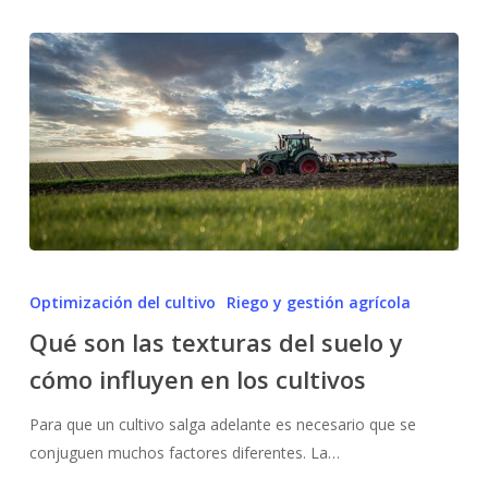
Qué
son
Optimización del cultivo
Riego y gestión agrícola
las
Qué son las texturas del suelo y
texturas
cómo influyen en los cultivos
del
suelo
Para que un cultivo salga adelante es necesario que se
y
conjuguen muchos factores diferentes. La…
cómo