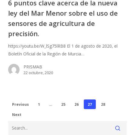
6 puntos clave acerca de la nueva
acerca
ley del Mar Menor sobre el uso de
de
la
sensores de agricultura de
nueva
precisión.
ley
del
https://youtu.be/W_lSg75lRB8 El 1 de agosto de 2020, el
Mar
Boletín Oficial de la Región de Murcia…
Menor
PRISMAB
sobre
22 octubre, 2020
el
uso
de
sensores
Previous
1
…
25
26
27
28
de
agricultura
Next
de
precisión.