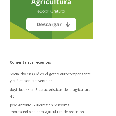
Comentarios recientes
SocialPhy
en
Qué es el goteo autocompensante
y cuáles son sus ventajas
doytcbuoxz
en
8 características de la agricultura
No hay productos en el carrito.
4.0
Go To Shop
Jose Antonio Gutierrez
en
Sensores
imprescindibles para agricultura de precisión