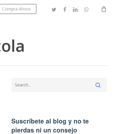
twitter
facebook
linkedin
whatsapp
Compra Ahora
Close
Cart
cola