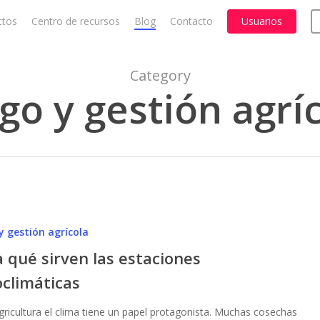
ctos
Centro de recursos
Blog
Contacto
Usuarios
Cart
Category
go y gestión agrí
y gestión agrícola
 qué sirven las estaciones
oclimáticas
s
agricultura el clima tiene un papel protagonista. Muchas cosechas